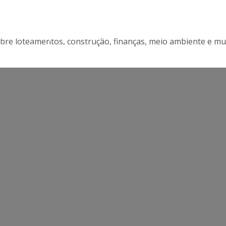
R. Levindo Lopes, 357, 3º Andar
bre loteamentos, construção, finanças, meio ambiente e mu
Savassi - Belo Horizonte - MG