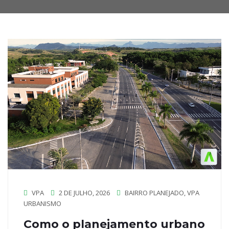
VPA
2 DE JULHO, 2026
BAIRRO PLANEJADO
,
VPA
URBANISMO
Como o planejamento urbano